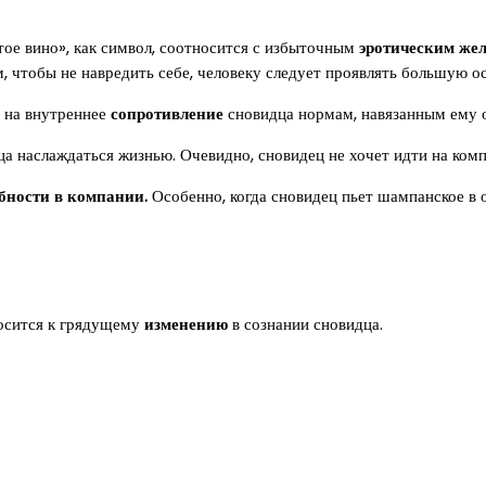
тое вино», как символ, соотносится с избыточным
эротическим же
, чтобы не навредить себе, человеку следует проявлять большую о
 на внутреннее
сопротивление
сновидца нормам, навязанным ему 
ца наслаждаться жизнью. Очевидно, сновидец не хочет идти на ком
бности в компании.
Особенно, когда сновидец пьет шампанское в 
носится к грядущему
изменению
в сознании сновидца.