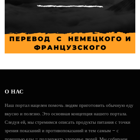
О НАС
Наш портал нацелен помочь людям приготовить обычную еду
вкусно и полезно. Это основная концепция нашего портала.
Следуя ей, мы стремимся описать продукты питания с точки
зрения показаний и противопоказаний и тем самым – с
помощью еды – поддержать здоровье людей. Мы собираем