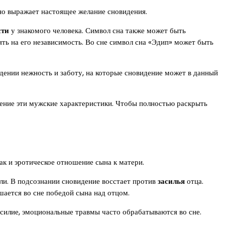
ьно выражает настоящее желание сновидения.
сти
у знакомого человека. Символ сна также может быть
ять на его независимость. Во сне символ сна «Эдип» может быть
ении нежность и заботу, на которые сновидение может в данный
нение эти мужские характеристики. Чтобы полностью раскрыть
ак и эротическое отношение сына к матери.
ли. В подсознании сновидение восстает против
засилья
отца.
шается во сне победой сына над отцом.
асилие, эмоциональные травмы часто обрабатываются во сне.