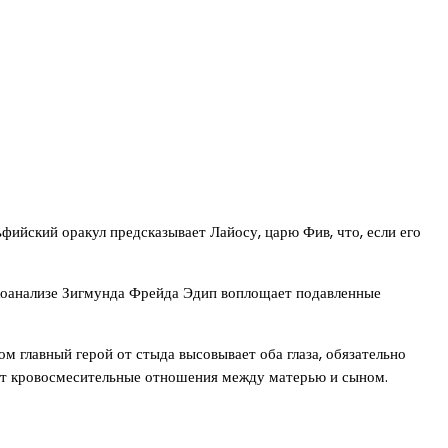
фийский оракул предсказывает Лайосу, царю Фив, что, если его
сихоанализе Зигмунда Фрейда Эдип воплощает подавленные
ом главный герой от стыда высовывает оба глаза, обязательно
вает кровосмесительные отношения между матерью и сыном.