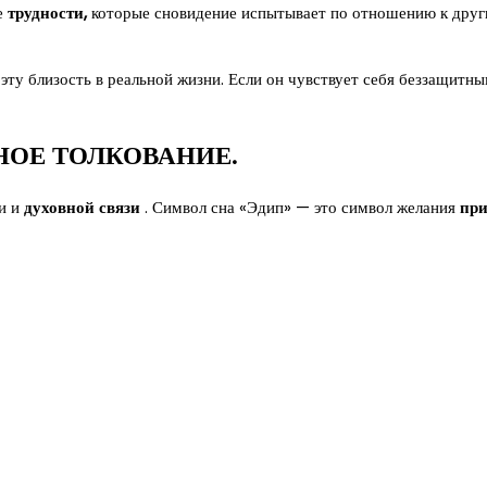
е
трудности,
которые сновидение испытывает по отношению к други
 эту близость в реальной жизни. Если он чувствует себя беззащитн
НОЕ ТОЛКОВАНИЕ.
и и
духовной связи
. Символ сна «Эдип» — это символ желания
при