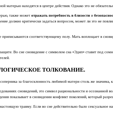
ной матерью находятся в центре действия. Однако это не обязател
терью, также может
отражать потребность в близости
и
безопасно
дение должно критически задаться вопросом, может ли это не повли
е приписываются соответствующему полу. Мать воплощает в сновид
 защите. Во сне сновидение с символом сна «Эдип» ставит под сом
телей.
ЛОГИЧЕСКОЕ ТОЛКОВАНИЕ.
соперника за благосклонность любимой матери столь же значима, к
едованиях сновидений, это символ рациональности и осознанной во
видения показывает в сновидении конфликт поколений, который разре
 настоящую травму. Если во сне действительно было сексуальное н