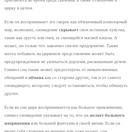
цирку в целом.
Если он воспринимает это скорее как обманчивый иллюзорный
мир, возможно, сновидение
скрывает
свои истинные чувства,
такие как грусть или гнев, за смеющейся маской клоуна. А
может, он только что закончил смелое предприятие. Также
мечта побывать на цирковом представлении может быть
предупреждением не увлекаться дорогим, рискованным делом.
Символ сна также может предостеречь от невыполненных
обещаний и
обмана
как со стороны других, так и от самого
сновидящего, которому следует остановиться, чтобы обмануть
других.
Если во сне цирк воспринимается как большое приключение,
символ сновидения указывает на то, что он
желает большего
напряжения
или большей фантазии в своей жизни. Если он
видит себя стоящим на веревке или даже падает, сон