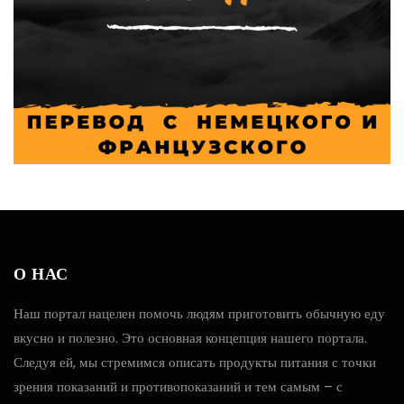
О НАС
Наш портал нацелен помочь людям приготовить обычную еду
вкусно и полезно. Это основная концепция нашего портала.
Следуя ей, мы стремимся описать продукты питания с точки
зрения показаний и противопоказаний и тем самым – с