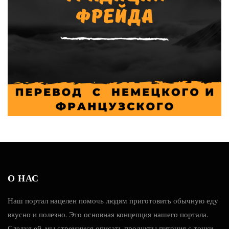
О НАС
Наш портал нацелен помочь людям приготовить обычную еду
вкусно и полезно. Это основная концепция нашего портала.
Следуя ей, мы стремимся описать продукты питания с точки