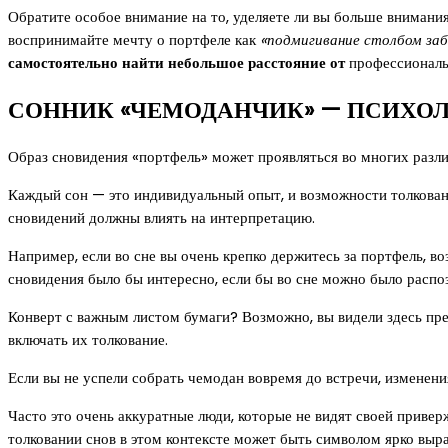
Обратите особое внимание на то, уделяете ли вы больше внимания
воспринимайте мечту о портфеле как
«подмигивание столбом за
самостоятельно найти небольшое расстояние от
профессиональ
СОННИК «ЧЕМОДАНЧИК» — ПСИХОЛ
Образ сновидения «портфель» может проявляться во многих разл
Каждый сон — это индивидуальный опыт, и возможности толковани
сновидений должны влиять на интерпретацию.
Например, если во сне вы очень крепко держитесь за портфель, в
сновидения было бы интересно, если бы во сне можно было распозн
Конверт с важным листом бумаги? Возможно, вы видели здесь пре
включать их толкование.
Если вы не успели собрать чемодан вовремя до встречи, изменени
Часто это очень аккуратные люди, которые не видят своей приве
толковании снов в этом контексте может быть символом ярко вы