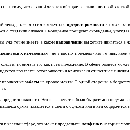
 сна к тому, что спящий человек обладает сильной деловой хватко
ый чемодан, — это символ мечты о
предосторожности
и готовности
ься о создании бизнеса. Сновидение поощряет сновидение, убеждая
вы уже точно знаете, в каком
направлении
вы хотите двигаться в ж
тремитесь к изменениям
, но у вас по-прежнему нет точных идей и
, следует понимать это как предупреждение. В сфере бизнеса може
ндуется проявлять осторожность и критически относиться к людям
ет проявление
заботы
на уровне мечты. С одной стороны, в бодрств
во.
ы предосторожности. Это означает, что было бы разумно подумать
ившаяся сумка появляется в связи с офисом или в ней содержится 
ся в частной сфере, это может предвещать
конфликт,
который може