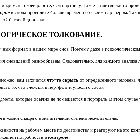
 и времени своей работе, чем партнеру. Такое развитие часто прои
бора»
и снова проводите больше времени со своим партнером. Таки
ной беговой дорожки.
ОГИЧЕСКОЕ ТОЛКОВАНИЕ.
ичных формах в нашем мире снов. Поэтому даже в психологическо
я сновидений разнообразны. Следовательно, для каждого анализа ли
озможно, вам захочется
что-то скрыть
от определенного человека, ч
ать то, что уложили в портфель и унесли с собой.
дметы, которые обычно не помещаются в портфель. В этом случае 
я в жизни спящего в значительной степени нежелательны.
рженности на рабочем месте по достоинству и реагируют на это к
раженной потребности в
контроле
.