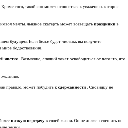
 Кроме того, такой сон может относиться к уважению, которое
к символ мечты, льняное скатерть может возвещать
праздники
в
шем будущем. Если белье будет чистым, вы получите
 в мире бодрствования.
ней
чистке
. Возможно, спящий хочет освободиться от чего-то, что
о желанию.
 как правило, может побудить к
сдержанности
. Сновидцу не
 более
низкую передачу
в своей жизни. Он не должен спешить по
льше жизни.