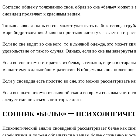
Согласно общему толкованию снов, образ во сне «белье» может в
сновидец проявляет к красивым вещам.
Тонкая льняная ткань во сне может указывать на богатство, а гр
мире бодрствования. Льняная простыня часто указывает на страст
Если во сне видит во сне кого-то в льняной одежде, это может
сим
удовольствие от такого случая. Однако, если во сне вы завернуты 
Если во сне что-то стирается из белья, возможно, еще и в стира
мешает ему в дальнейшем развитии. В общем, льняное полотенце 
Если у сновидца есть полотно во сне, это можно рассматривать к
Если вы шьете что-то из льняной ткани во время сна, вам часто 
следует вмешиваться в некоторые дела.
СОННИК «БЕЛЬЕ» — ПСИХОЛОГИЧЕ
Психологический анализ сновидений рассматривает белье как сим
своей жизни, а должен обращаться к вещам более осознанно и ос