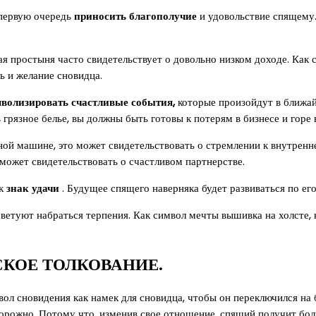
 первую очередь
приносить благополучие
и удовольствие спящему.
убая простыня часто свидетельствует о довольно низком доходе. Ка
ь и желание сновидца.
волизировать счастливые события,
которые произойдут в ближай
в грязное белье, вы должны быть готовы к потерям в бизнесе и горе
льной машине, это может свидетельствовать о стремлении к внутрен
может свидетельствовать о счастливом партнерстве.
ак
знак удачи
. Будущее спящего наверняка будет развиваться по ег
советуют набраться терпения. Как символ мечты вышивка на холсте,
СКОЕ ТОЛКОВАНИЕ.
вол сновидения как намек для сновидца, чтобы он переключился на
торожно. Потому что, изменив свое отношение, спящий получит бо