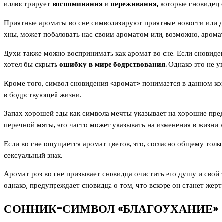
иллюстрирует
воспоминания
и
переживания,
которые сновидец 
Приятные ароматы во сне символизируют приятные новости или да
хны, может побаловать нас своим ароматом или, возможно, аромат
Духи также можно воспринимать как аромат во сне. Если сновидец
хотел бы скрыть
ошибку в мире бодрствования.
Однако это не у
Кроме того, символ сновидения «аромат» понимается в данном ко
в бодрствующей жизни.
Запах хорошей еды как символа мечты указывает на хорошие предл
перечной мяты, это часто может указывать на изменения в жизни на
Если во сне ощущается аромат цветов, это, согласно общему тол
сексуальный знак.
Аромат роз во сне призывает сновидца очистить его душу и свой
однако, предупреждает сновидца о том, что вскоре он станет же
СОННИК-СИМВОЛ «БЛАГОУХАНИЕ» 