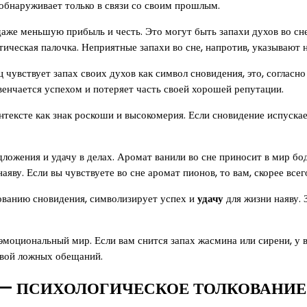
обнаруживает только в связи со своим прошлым.
же меньшую прибыль и честь. Это могут быть запахи духов во сне
ическая палочка. Неприятные запахи во сне, напротив, указывают 
 чувствует запах своих духов как символ сновидения, это, согласн
венчается успехом и потеряет часть своей хорошей репутации.
нтексте как знак роскоши и высокомерия. Если сновидение испускае
ожения и удачу в делах. Аромат ванили во сне приносит в мир бод
яву. Если вы чувствуете во сне аромат пионов, то вам, скорее всег
кованию сновидения, символизирует успех и
удачу
для жизни наяву. 
 эмоциональный мир. Если вам снится запах жасмина или сирени, у 
ртвой ложных обещаний.
— ПСИХОЛОГИЧЕСКОЕ ТОЛКОВАНИЕ