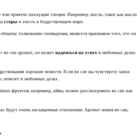
 или приятно пахнущие специи. Например, масло, такое как масло
на
ссоры
и злость в бодрствующем мире.
о общему толкованию сновидения, является признаком того, что он
т во сне аромат, он может
надеяться на успех
в любовных делах
рствования хорошие новости. Если во сне вы чувствуете запах
о, повезет в любовных делах.
Запах фруктов, например, айвы, можно рассматривать во сне как
вас будут очень насыщенные отношения. Аромат маков во сне,
.