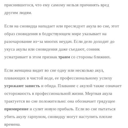
приснившегося, что ему самому нельзя причинять вред
другим людям.
Если на сновидца нападает или преследует акула во сне, этот
образ сновидения в бодрствующем мире указывает на
разочарование из-за многих неудач. Если дело доходит до
укуса акулы или сновидения даже съедают, сонник
усматривает в этом признак
травм
со стороны ближних.
Если женщина видит во сне одну или несколько акул,
плавающих в чистой воде, ее профессиональному успеху
угрожают зависть
и обида. Плавание с акулой также означает
осторожность в профессиональной жизни. Мертвая акула
трактуется во сне положительно: она обозначает грядущее
примирение
и сулит новую прибыль. Если во сне пытаться
убить акулу гарпуном, сновидцу могут наступить плохие
времена.