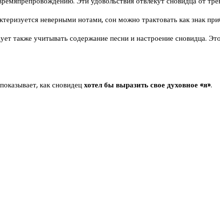
времяпрепровождению. Эти удовольствия отвлекут сновидца от тр
ктеризуется неверными нотами, сон можно трактовать как знак пр
едует также учитывать содержание песни и настроение сновидца. Э
показывает, как сновидец
хотел бы выразить свое духовное «я»
.