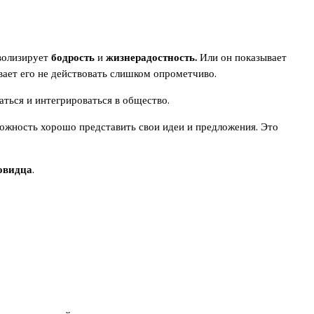
мволизирует
бодрость
и
жизнерадостность.
Или он показывает
вает его не действовать слишком опрометчиво.
ться и интегрироваться в общество.
можность хорошо представить свои идеи и предложения. Это
овидца
.