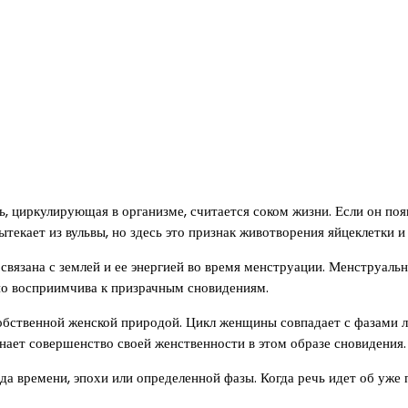
, циркулирующая в организме, считается соком жизни. Если он появ
текает из вульвы, но здесь это признак животворения яйцеклетки и
связана с землей и ее энергией во время менструации. Менструал
но восприимчива к призрачным сновидениям.
обственной женской природой. Цикл женщины совпадает с фазами лу
нает совершенство своей женственности в этом образе сновидения.
да времени, эпохи или определенной фазы. Когда речь идет об уж