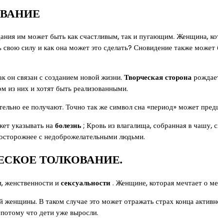
ОВАНИЕ
дания им может быть как счастливым, так и пугающим. Женщина, ко
ть свою силу и как она может это сделать? Сновидение также може
как он связан с созданием новой жизни.
Творческая сторона
рождает
м из них и хотят быть реализованными.
тельно ее получают. Точно так же символ сна «период» может пр
жет указывать на
болезнь
; Кровь из влагалища, собранная в чашу,
 осторожнее с недоброжелательными людьми.
ЕСКОЕ ТОЛКОВАНИЕ.
и, женственности и
сексуальности
. Женщине, которая мечтает о ме
й женщины. В таком случае это может отражать страх конца активн
 потому что дети уже выросли.