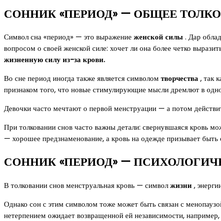
СОННИК «ПЕРИОД» — ОБЩЕЕ ТОЛК
Символ сна «период» — это выражение
женской силы
. Дар обла
вопросом о своей женской силе: хочет ли она более четко вырази
жизненную силу из-за крови.
Во сне период иногда также является символом
творчества
, так 
признаком того, что новые стимулирующие мысли дремлют в одно
Девочки часто мечтают о первой менструации — а потом действи
При толковании снов часто важны детали: свернувшаяся кровь мо
— хорошее предзнаменование, а кровь на одежде призывает быть
СОННИК «ПЕРИОД» — ПСИХОЛОГИЧ
В толковании снов менструальная кровь — символ
жизни
, энерги
Однако сон с этим символом тоже может быть связан с менопаузо
нетерпением ожидает возвращенной ей независимости, например,