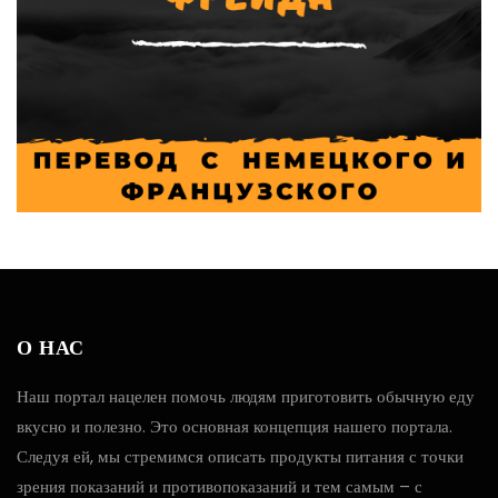
О НАС
Наш портал нацелен помочь людям приготовить обычную еду
вкусно и полезно. Это основная концепция нашего портала.
Следуя ей, мы стремимся описать продукты питания с точки
зрения показаний и противопоказаний и тем самым – с