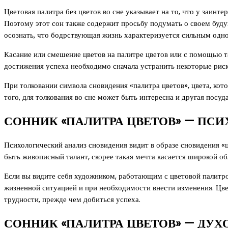
Цветовая палитра без цветов во сне указывает на то, что у заин
Поэтому этот сон также содержит просьбу подумать о своем будущ
осознать, что бодрствующая жизнь характеризуется сильным одн
Касание или смешение цветов на палитре цветов или с помощью т
достижения успеха необходимо сначала устранить некоторые риск
При толковании символа сновидения «палитра цветов», цвета, кот
того, для толкования во сне может быть интересна и другая посуда
СОННИК «ПАЛИТРА ЦВЕТОВ» — ПС
Психологический анализ сновидения видит в образе сновидения «
быть живописный талант, скорее такая мечта касается широкой о
Если вы видите себя художником, работающим с цветовой палитро
жизненной ситуацией и при необходимости внести изменения. Цве
трудности, прежде чем добиться успеха.
СОННИК «ПАЛИТРА ЦВЕТОВ» — ДУХ