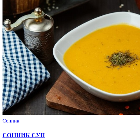
Сонник
СОННИК СУП