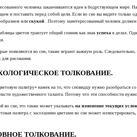
тересованного человека заканчиваются идеи в бодрствующем мире. Н
ем и поставить перед собой цели. Если во сне вы видите только о
ообразием или
скукой
. Поэтому заинтересованный человек должен 
аблицы цветов трактует общий сонник как знак
успеха
в делах. Одн
и.
орые появляются во сне, также играют важную роль. Следовательно,
 для рисования.
ИХОЛОГИЧЕСКОЕ ТОЛКОВАНИЕ.
цветовую палитру» намек на то, что сновидцу нужно разобраться с
бласти художественного таланта. Потому что эти способности нужн
й во сне, это также может указывать
на изменение текущих услов
товая палитра с засохшими цветами во сне может иллюстрировать,
ОВНОЕ ТОЛКОВАНИЕ.